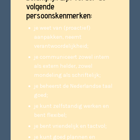
volgende
persoonskenmerken:
je weet van (proactief)
aanpakken, neemt
verantwoordelijkheid;
je communiceert zowel intern
als extern helder, zowel
mondeling als schriftelijk;
je beheerst de Nederlandse taal
goed;
je kunt zelfstandig werken en
bent flexibel;
je bent vriendelijk en tactvol;
je kunt goed plannen en