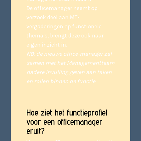
De officemanager neemt op
verzoek deel aan MT-
vergaderingen op functionele
thema’s, brengt deze ook naar
eigen inzicht in.
NB: de nieuwe office-manager zal
samen met het Managementteam
nadere invulling geven aan taken
en rollen binnen de functie.
Hoe ziet het functieprofiel
voor een officemanager
eruit?