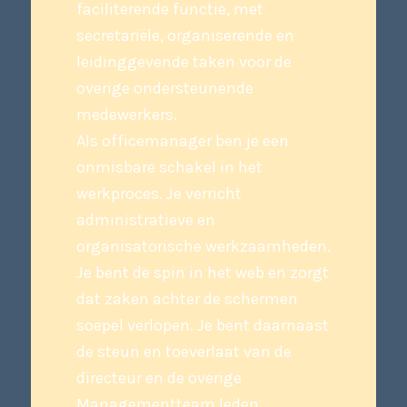
faciliterende functie, met
secretariële, organiserende en
leidinggevende taken voor de
overige ondersteunende
medewerkers.
Als officemanager ben je een
onmisbare schakel in het
werkproces. Je verricht
administratieve en
organisatorische werkzaamheden.
Je bent de spin in het web en zorgt
dat zaken achter de schermen
soepel verlopen. Je bent daarnaast
de steun en toeverlaat van de
directeur en de overige
Managementteam leden.