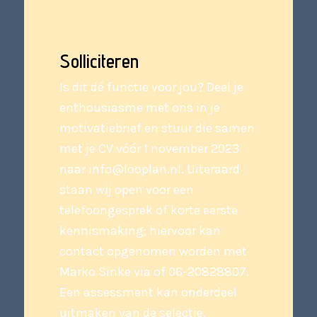
Solliciteren
Is dit dé functie voor jou? Deel je
enthousiasme met ons in je
motivatiebrief en stuur die samen
met je CV vóór 1 november 2023
naar
info@looplan.nl
. Uiteraard
staan wij open voor een
telefoongesprek of korte eerste
kennismaking; hiervoor kan
contact opgenomen worden met
Marko Sinke via of 06-20828807.
Een assessment kan onderdeel
uitmaken van de selectie.