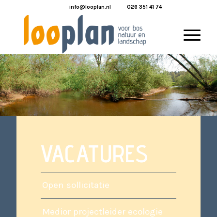
info@looplan.nl
026 351 41 74
VACATURES
Open sollicitatie
Medior projectleider ecologie