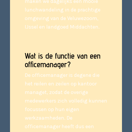
maken we dagelijks een mooie
lunchwandeling in de prachtige
omgeving van de Veluwezoom,
IJssel en landgoed Middachten.
Wat is de functie van een
officemanager?
De officemanager is degene die
het reilen en zeilen op kantoor
managet, zodat de overige
medewerkers zich volledig kunnen
focussen op hun eigen
werkzaamheden. De
officemanager heeft dus een