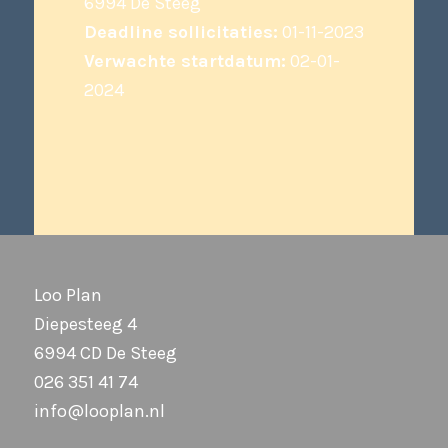
6994 De Steeg
Deadline sollicitaties:
01-11-2023
Verwachte startdatum:
02-01-
2024
Loo Plan
Diepesteeg 4
6994 CD De Steeg
026 351 41 74
info@looplan.nl