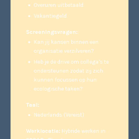
Overuren uitbetaald
Vakantiegeld
Screeningsvragen:
Kan jij kansen binnen een
organisatie verzilveren?
Heb je de drive om collega’s te
ondersteunen zodat zij zich
kunnen focussen op hun
ecologische taken?
Taal:
Nederlands (Vereist)
Werklocatie:
Hybride werken in