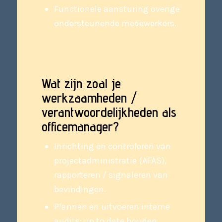
Functionele aansturing overige
ondersteunende medewerkers.
Wat zijn zoal je
werkzaamheden /
verantwoordelijkheden als
officemanager?
Inrichting en controleren van
projectadministratie (AFAS),
rapporteren / signaleren van
bevindingen.
Plannen en uitvoeren interne
audits; up to date houden