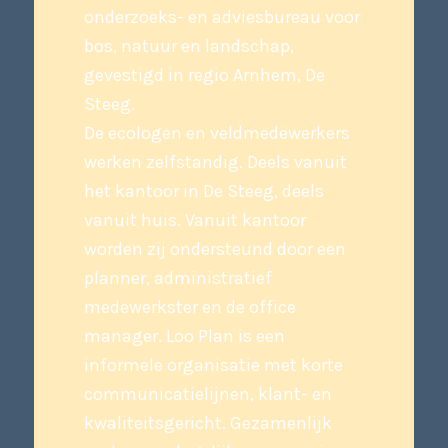
onderzoeks- en adviesbureau voor
bos, natuur en landschap,
gevestigd in regio Arnhem, De
Steeg.
De ecologen en veldmedewerkers
werken zelfstandig. Deels vanuit
het kantoor in De Steeg, deels
vanuit huis. Vanuit kantoor
worden zij ondersteund door een
planner, administratief
medewerkster en de office
manager. Loo Plan is een
informele organisatie met korte
communicatielijnen, klant- en
kwaliteitsgericht. Gezamenlijk