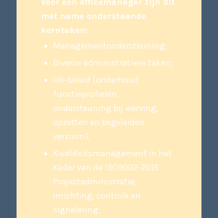
Voor een officemanager zijn dit
met name onderstaande
kerntaken:
Managementondersteuning;
Diverse administratieve taken;
HR-beleid (onderhoud
functieprofielen,
ondersteuning bij werving,
opzetten en begeleiden
verzuim);
Kwaliteitsmanagement in het
kader van de ISO9002-2015
Projectadministratie,
inrichting, controle en
signalering;