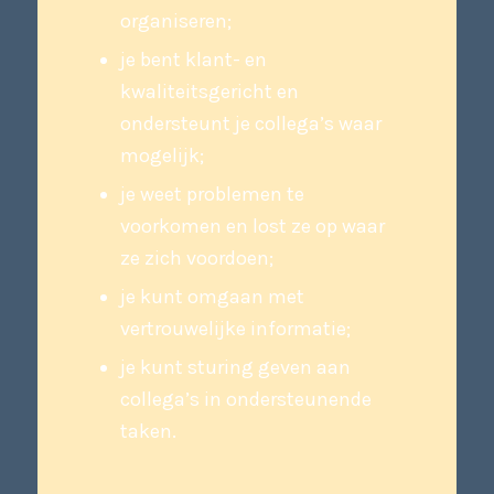
organiseren;
je bent klant- en
kwaliteitsgericht en
ondersteunt je collega’s waar
mogelijk;
je weet problemen te
voorkomen en lost ze op waar
ze zich voordoen;
je kunt omgaan met
vertrouwelijke informatie;
je kunt sturing geven aan
collega’s in ondersteunende
taken.