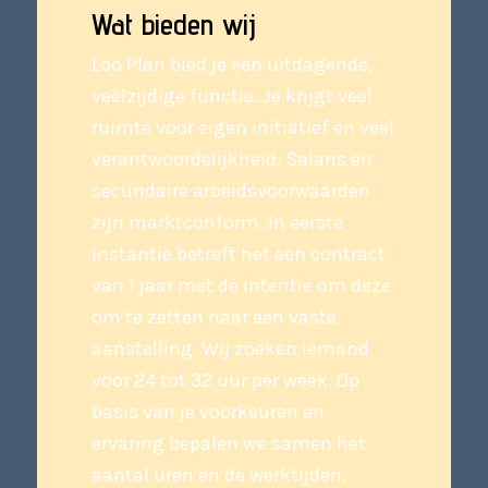
Wat bieden wij
Loo Plan bied je een uitdagende,
veelzijdige functie. Je krijgt veel
ruimte voor eigen initiatief en veel
verantwoordelijkheid. Salaris en
secundaire arbeidsvoorwaarden
zijn marktconform. In eerste
instantie betreft het een contract
van 1 jaar met de intentie om deze
om te zetten naar een vaste
aanstelling. Wij zoeken iemand
voor 24 tot 32 uur per week. Op
basis van je voorkeuren en
ervaring bepalen we samen het
aantal uren en de werktijden.