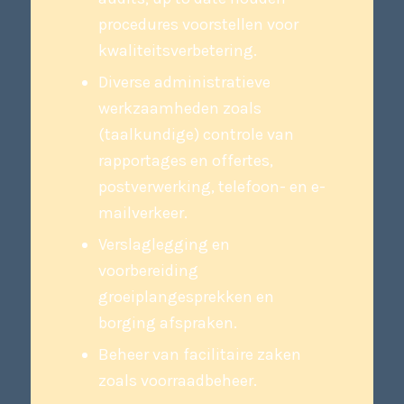
procedures voorstellen voor
kwaliteitsverbetering.
Diverse administratieve
werkzaamheden zoals
(taalkundige) controle van
rapportages en offertes,
postverwerking, telefoon- en e-
mailverkeer.
Verslaglegging en
voorbereiding
groeiplangesprekken en
borging afspraken.
Beheer van facilitaire zaken
zoals voorraadbeheer.