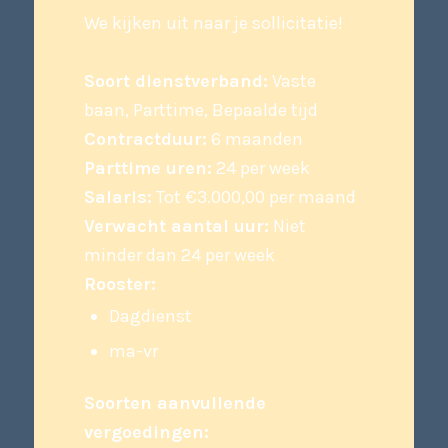
We kijken uit naar je sollicitatie!
Soort dienstverband:
Vaste
baan, Parttime, Bepaalde tijd
Contractduur:
6 maanden
Parttime uren:
24 per week
Salaris:
Tot €3.000,00 per maand
Verwacht aantal uur:
Niet
minder dan 24 per week
Rooster:
Dagdienst
ma-vr
Soorten aanvullende
vergoedingen: