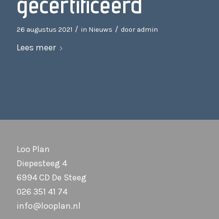
gecertificeerd
/
/
26 augustus 2021
in
Nieuws
door
admin
Lees meer
Loo Plan
Diepesteeg 4
6994 CD De Steeg
026 351 41 74
info@looplan.nl